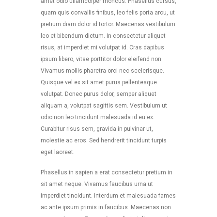
amet odio ullamcorper rhoncus. Phasellus cursus,
quam quis convallis finibus, leo felis porta arcu, ut
pretium diam dolor id tortor. Maecenas vestibulum
leo et bibendum dictum. In consectetur aliquet
risus, at imperdiet mi volutpat id. Cras dapibus
ipsum libero, vitae porttitor dolor eleifend non.
Vivamus mollis pharetra orci nec scelerisque.
Quisque vel ex sit amet purus pellentesque
volutpat. Donec purus dolor, semper aliquet
aliquam a, volutpat sagittis sem. Vestibulum ut
odio non leo tincidunt malesuada id eu ex.
Curabitur risus sem, gravida in pulvinar ut,
molestie ac eros. Sed hendrerit tincidunt turpis
eget laoreet.
Phasellus in sapien a erat consectetur pretium in
sit amet neque. Vivamus faucibus urna ut
imperdiet tincidunt. Interdum et malesuada fames
ac ante ipsum primis in faucibus. Maecenas non