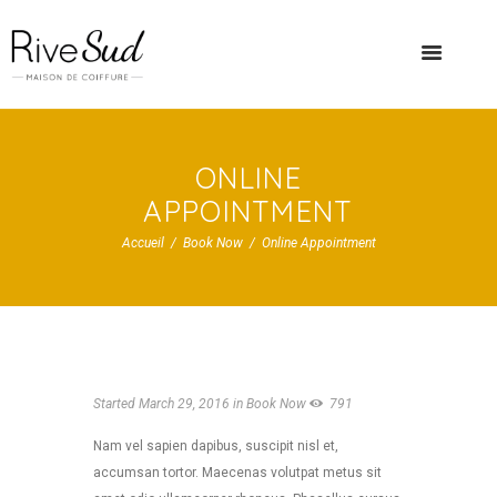
ONLINE
APPOINTMENT
Accueil
Book Now
Online Appointment
Started
March 29, 2016
in
Book Now
791
Nam vel sapien dapibus, suscipit nisl et,
accumsan tortor. Maecenas volutpat metus sit