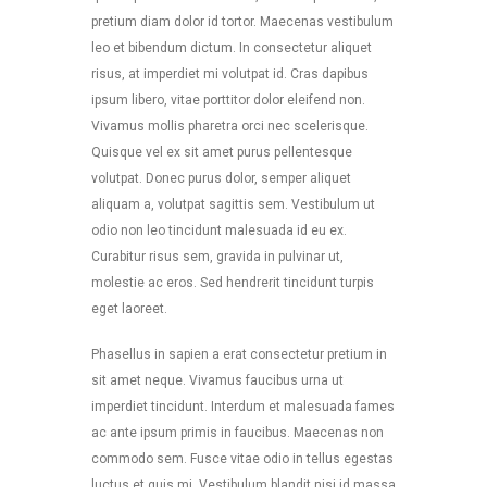
pretium diam dolor id tortor. Maecenas vestibulum
leo et bibendum dictum. In consectetur aliquet
risus, at imperdiet mi volutpat id. Cras dapibus
ipsum libero, vitae porttitor dolor eleifend non.
Vivamus mollis pharetra orci nec scelerisque.
Quisque vel ex sit amet purus pellentesque
volutpat. Donec purus dolor, semper aliquet
aliquam a, volutpat sagittis sem. Vestibulum ut
odio non leo tincidunt malesuada id eu ex.
Curabitur risus sem, gravida in pulvinar ut,
molestie ac eros. Sed hendrerit tincidunt turpis
eget laoreet.
Phasellus in sapien a erat consectetur pretium in
sit amet neque. Vivamus faucibus urna ut
imperdiet tincidunt. Interdum et malesuada fames
ac ante ipsum primis in faucibus. Maecenas non
commodo sem. Fusce vitae odio in tellus egestas
luctus et quis mi. Vestibulum blandit nisi id massa