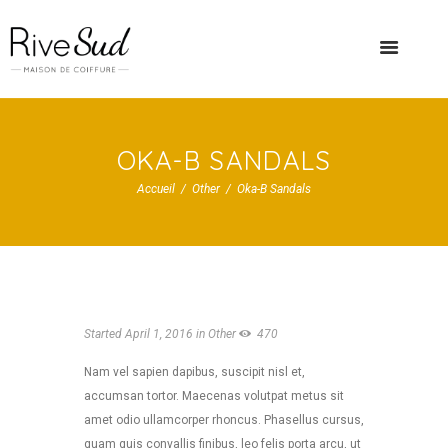
OKA-B SANDALS
Accueil
Other
Oka-B Sandals
Started
April 1, 2016
in
Other
470
Nam vel sapien dapibus, suscipit nisl et,
accumsan tortor. Maecenas volutpat metus sit
amet odio ullamcorper rhoncus. Phasellus cursus,
quam quis convallis finibus, leo felis porta arcu, ut