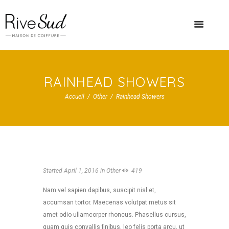
RAINHEAD SHOWERS
Accueil
Other
Rainhead Showers
Started
April 1, 2016
in
Other
419
Nam vel sapien dapibus, suscipit nisl et,
accumsan tortor. Maecenas volutpat metus sit
amet odio ullamcorper rhoncus. Phasellus cursus,
quam quis convallis finibus, leo felis porta arcu, ut